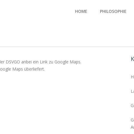
HOME
PHILOSOPHIE
K
er DSVGO anbei ein Link zu Google Maps.
ogle Maps überliefert.
H
L
G
G
A