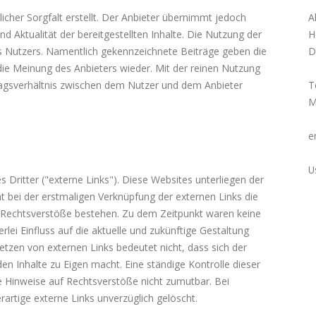
A
cher Sorgfalt erstellt. Der Anbieter übernimmt jedoch
H
und Aktualität der bereitgestellten Inhalte. Die Nutzung der
D
es Nutzers. Namentlich gekennzeichnete Beiträge geben die
ie Meinung des Anbieters wieder. Mit der reinen Nutzung
T
ragsverhältnis zwischen dem Nutzer und dem Anbieter
M
e
U
Dritter ("externe Links"). Diese Websites unterliegen der
at bei der erstmaligen Verknüpfung der externen Links die
e Rechtsverstöße bestehen. Zu dem Zeitpunkt waren keine
rlei Einfluss auf die aktuelle und zukünftige Gestaltung
Setzen von externen Links bedeutet nicht, dass sich der
den Inhalte zu Eigen macht. Eine ständige Kontrolle dieser
te Hinweise auf Rechtsverstöße nicht zumutbar. Bei
rtige externe Links unverzüglich gelöscht.